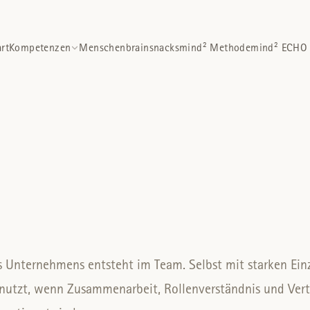
art
Kompetenzen
Menschen
brainsnacks
mind² Methode
mind² ECHO
m
es Unternehmens entsteht im Team. Selbst mit starken Ein
nutzt, wenn Zusammenarbeit, Rollenverständnis und Vert