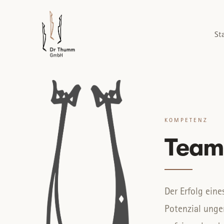
St
Start
Kompetenzen
Menschen
brainsnacks
KOMPETENZ
mind² Methode
Tea
mind² ECHO
Der Erfolg ein
Kontakt
Potenzial unge