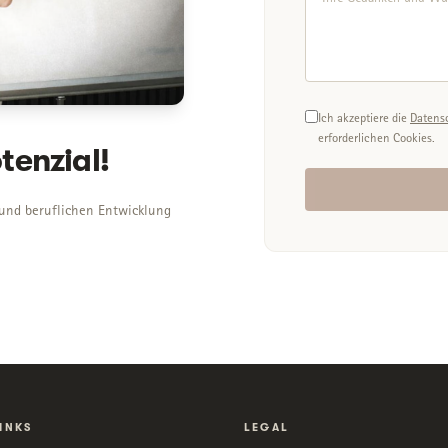
Ich akzeptiere die
Datens
erforderlichen Cookies.
otenzial!
 und beruflichen Entwicklung
INKS
LEGAL